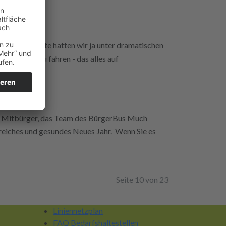
g - das zweite hatten wir ja unter dramatischen
nd zurück zu fahren - das alles auf
d Mitbürger, das Team des BürgerBus Much
greiches und gesundes Neues Jahr. Wenn Sie es
Seite 10 von 23
Liniennetzplan
FAQ Bedarfshaltestellen