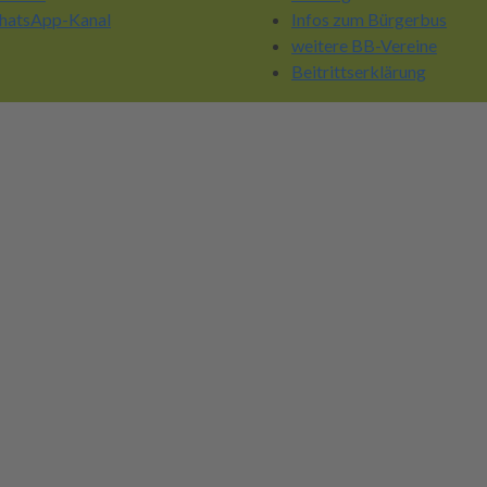
atsApp-Kanal
Infos zum Bürgerbus
weitere BB-Vereine
Beitrittserklärung