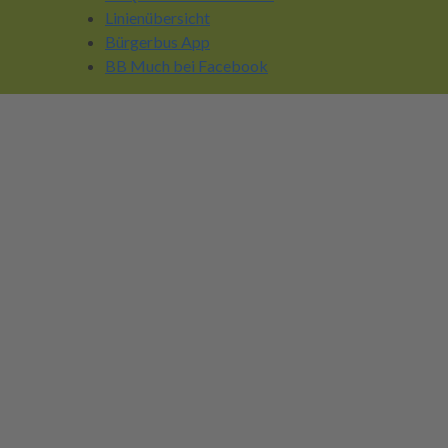
Linienübersicht
Bürgerbus App
BB Much bei Facebook