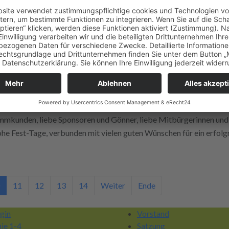
r beenden ihre aktive Zeit
 den Betrieb auf. Mittlerweile warten wir auf das dritte Fahrzeu
Jahr zurück, um unsere Bürger aus den Dörfern in den Zentralort u
n Rutsch!
mkunden, liebe Sponsoren und Gönner, liebe Mitbürgerinnen un
ohe Fest-Tage, verbunden mit vielen guten Wünschen für ein erfol
11
12
13
14
Weiter
Ende
gin
Vorstand
nie 1-4
Satzung