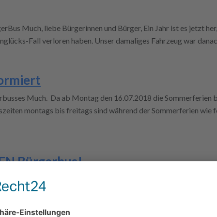
rBus Much, liebe Bürgerinnen und Bürger, Ein Jahr ist es jetzt her,
Unglücks-Fall verloren haben. Unser damaliges Fahrzeug war danac
ormiert
rbusses Much. Da ab Montag den 16.07.2018 die Sommerferien be
szeiten montags bis freitags sind während der Sommerferien wie fol
UEN Bürgerbus!
reunde und Förderer, im Dezember 2017 haben wir in einem Bericht
. Nach versprochenem beschleunigten Verfahren und der Ausschrei