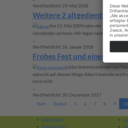
Veröffentlicht: 29. Mai 2018
Weitere 2 altgediente Fahre
Am 11. Mai 2009 nahm der BürgerBus Much
Umständen verloren. Wir legen rund 70.000 km im 
...
Veröffentlicht: 26. Januar 2018
Frohes Fest und einen Gute
Liebe Stammkundinnen und Stam
wünscht auf diesem Wege Allen friedvolle und fr
noch nicht
...
Veröffentlicht: 20. Dezember 2017
Start
Zurück
5
6
7
8
9
10
Impressum
Lo
Datenschutz
Li