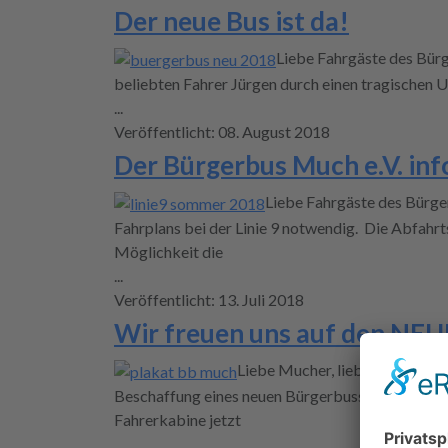
Der neue Bus ist da!
Liebe Fahrgäste des Bürge
beliebten Fahrer Jürgen durch einen tragischen 
...
Veröffentlicht: 08. August 2018
Der Bürgerbus Much e.V. inf
Liebe Fahrgäste des Bürge
Fahrplans bei der Linie 9 notwendig. Die Abfahrt
Möglichkeit die
...
Veröffentlicht: 13. Juli 2018
Wir freuen uns auf den NE
Liebe Mucher, liebe Bürgerbusf
Beschaffung eines neuen Bürgerbusses gestaltet
Fahrerkabine jetzt
...