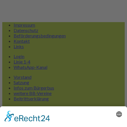
Impressum
Datenschutz
Beförderungsbedingungen
Kontakt
Links
Login
Linie 1-4
WhatsApp-Kanal
Vorstand
Satzung
Infos zum Bürgerbus
weitere BB-Vereine
Beitrittserklärung
Liniennetzplan
FAQ Bedarfshaltestellen
Linienübersicht
Bürgerbus App