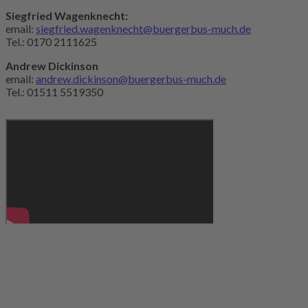
Siegfried Wagenknecht:
email:
siegfried.wagenknecht@buergerbus-much.de
Tel.: 0170 2111625
Andrew Dickinson
email:
andrew.dickinson@buergerbus-much.de
Tel.: 01511 5519350