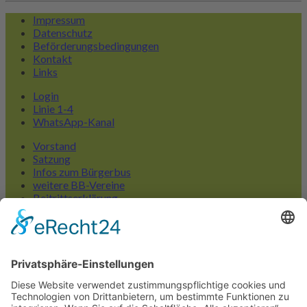
Impressum
Datenschutz
Beförderungsbedingungen
Kontakt
Links
Login
Linie 1-4
WhatsApp-Kanal
Vorstand
Satzung
Infos zum Bürgerbus
weitere BB-Vereine
Beitrittserklärung
Liniennetzplan
FAQ Bedarfshaltestellen
Linienübersicht
Bürgerbus App
BB Much bei Facebook