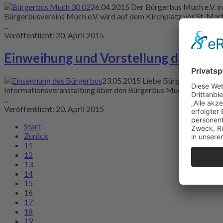
26.04.2015 Der Bürgerbus Much e.V. in
Bürgerbusvereins Much e.V. wird auf dem Kirchplatz vor St. Ma
...
Veröffentlicht: 20. April 2015
Einweihung und Vorstellung des Bür
23.05.2015 Liebe Bürgerinnen und 
Informationsveranstaltung über den Bürgerbus Much durch. Hierb
...
Veröffentlicht: 20. April 2015
Start
Zurück
11
12
13
14
15
16
17
18
19