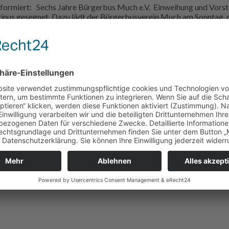
formiert: Sechs Jahre Bürgerbus Much e.V. Einweihung und Vorst
rtinus gesegnet. Dazu lädt der Bürgerbusverein Much am Sonntag,
gerbusses
Bürger der Gemeinde Much Am 16. Mai 2015 führte das Team des
ei wurden auch die neu gestalteten Fahrpläne vorgestellt. Eins v