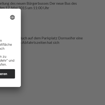
ellung des neuen Bürgerbusses Der neue Bus des
 den 17. Mai 2015 um 11:00 Uhr
 Bürgerbus Much auf dem Parkplatz Dornseifer eine
orweg: An den Abfahrtszeiten hat sich